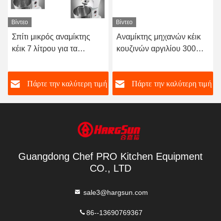
Βίντεο
Βίντεο
Σπίτι μικρός αναμίκτης
Αναμίκτης μηχανών κέικ
κέικ 7 λίτρου για τα
κουζινών αργιλίου 300W
μηχανήματα τροφίμων
5L
ή
Πάρτε την καλύτερη τιμή
Πάρτε την καλύτερη τιμή
Guangdong Chef PRO Kitchen Equipment
CO., LTD
sale3@hargsun.com
86--13690769367