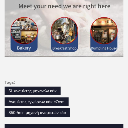
Tags:
5L αναμίκτης μηχανών κέικ
Αναμίκτης εγχώριων κέικ cOem
850r/min μηχανή αναμικτών κέικ