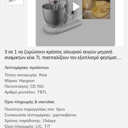
3 σε 1 να ζυμώσουν κρέατος αλευριού αυγών μηχανή
αναμικτών κέικ 7L πασπαλίζουν τον εξοπλισμό ψησίματος
με ψίχουλα
Λεπτομέρειες προϊόντων
Τόπος καταγωγής: Κίνα
Μάρκα: Hargsun
Πιστοποίηση: CE ISO
Αριθμό μοντέλου: TB7L
Όροι πληρωμής & ναυτιλίας
Ποσότητα παραγγελίας min: 5pcs
Συσκευασία λεπτομέρειες: χαρτοκιβώτιο
Χρόνος παράδοσης: 15days
Όροι πληρωμής: L/C, T/T