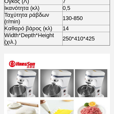
Όγκος (Λ)
7
Ικανότητα (κλ)
0,5
Ταχύτητα ράβδων
130-850
(r/min)
Καθαρό βάρος (κλ)
14
Width*Depth*Height
250*410*425
(χιλ.)