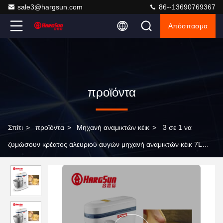
sale3@hargsun.com
86--13690769367
Απόσπασμα
προϊόντα
Σπίτι
>
προϊόντα
>
Μηχανή αναμικτών κέικ
>
3 σε 1 να
ζυμώσουν κρέατος αλευριού αυγών μηχανή αναμικτών κέικ 7L
πασπαλίζουν τον εξοπλισμό ψησίματος με ψίχουλα