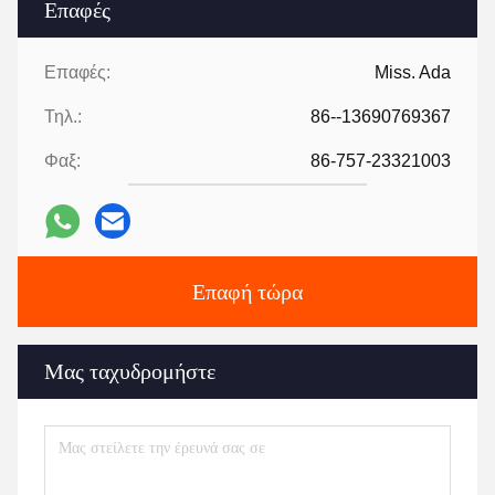
Επαφές
Επαφές:
Miss. Ada
Τηλ.:
86--13690769367
Φαξ:
86-757-23321003
Επαφή τώρα
Μας ταχυδρομήστε