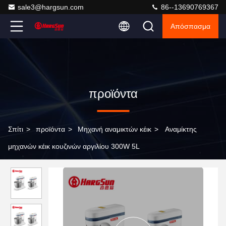
sale3@hargsun.com
86--13690769367
Απόσπασμα
προϊόντα
Σπίτι
>
προϊόντα
>
Μηχανή αναμικτών κέικ
>
Αναμίκτης
μηχανών κέικ κουζινών αργιλίου 300W 5L