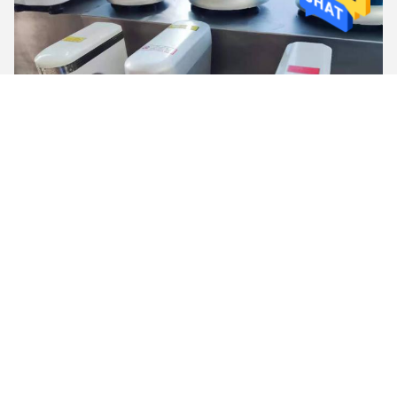
FAQ
①
Q: Πού το εργοστάσιό σας βρίσκεται;
Α: Το εργοστάσιό μας είναι σε Foshan,
Guangdong, Κίνα. Καλωσορίστε στο