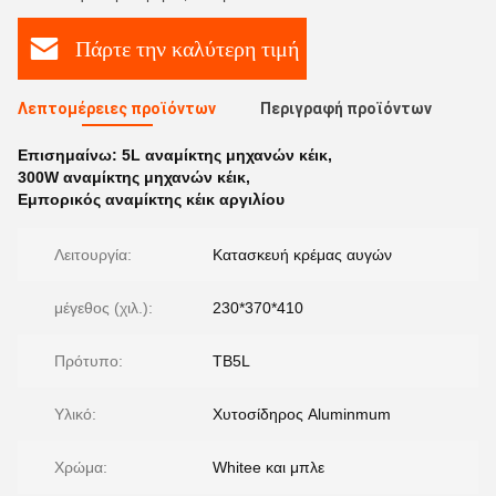
Πάρτε την καλύτερη τιμή
Λεπτομέρειες προϊόντων
Περιγραφή προϊόντων
Επισημαίνω:
5L αναμίκτης μηχανών κέικ
,
300W αναμίκτης μηχανών κέικ
,
Εμπορικός αναμίκτης κέικ αργιλίου
Λειτουργία:
Κατασκευή κρέμας αυγών
μέγεθος (χιλ.):
230*370*410
Πρότυπο:
TB5L
Υλικό:
Χυτοσίδηρος Aluminmum
Χρώμα:
Whitee και μπλε