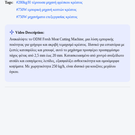
Tags:
#
280kg/H τέμνουσα μηχανή φρέσκου κρέατος
#
750W εμπορική μηχανή κοπτών κρέατος
#
750W μηχανήματα επεξεργασίας κρέατος
Video Description:
Ανακαλύψτε το ODM Fresh Meat Cutting Machine, μια λύση εμπορικής
ποιότητας για γρήγορο και ακριβή τεμαχισμό κρέατος. Ιδανικό για εστιατόρια με
ζεστές κατσαρόλες και μπουφέ, αυτό το μηχάνημα προσφέρει προσαρμόσιμο
πάχος φέτας από 2,5 mm έως 20 mm. Κατασκευασμένο από χοντρό ανοξείδωτο
ατσάλι και εισαγόμενες λεπίδες, εξασφαλίζει ανθεκτικότητα και ομοιόμορφα
κοψίματα. Με χωρητικότητα 250 kg/h, είναι ιδανικό για κουζίνες μεγάλου
όγκου.