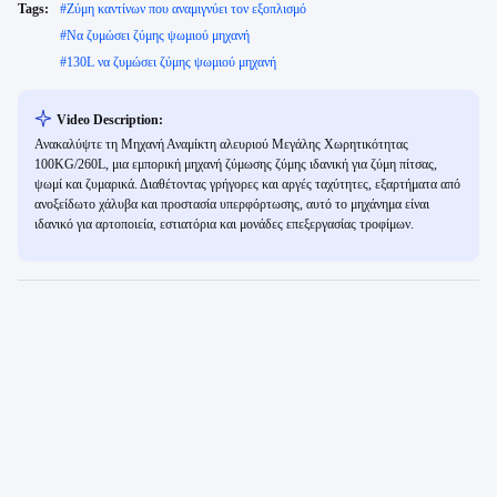
Tags:
#
Ζύμη καντίνων που αναμιγνύει τον εξοπλισμό
#
Να ζυμώσει ζύμης ψωμιού μηχανή
#
130L να ζυμώσει ζύμης ψωμιού μηχανή
Video Description:
Ανακαλύψτε τη Μηχανή Αναμίκτη αλευριού Μεγάλης Χωρητικότητας
100KG/260L, μια εμπορική μηχανή ζύμωσης ζύμης ιδανική για ζύμη πίτσας,
ψωμί και ζυμαρικά. Διαθέτοντας γρήγορες και αργές ταχύτητες, εξαρτήματα από
ανοξείδωτο χάλυβα και προστασία υπερφόρτωσης, αυτό το μηχάνημα είναι
ιδανικό για αρτοποιεία, εστιατόρια και μονάδες επεξεργασίας τροφίμων.