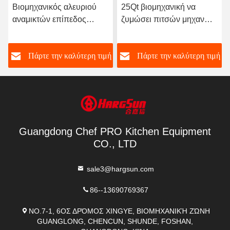
25Qt βιομηχανική να
2200W οριζόντιος
ζυμώσει πιτσών μηχανών
κατασκευαστής ζύμης
αναμικτών ζύμης μηχανή
πιτσών μηχανών
μιγμάτων αλευριού
αναμικτών ζύμης ψωμιού
ή
Πάρτε την καλύτερη τιμή
Πάρτε την καλύτερη τιμή
βιομηχανίας μηχανών
25kg
Guangdong Chef PRO Kitchen Equipment
CO., LTD
sale3@hargsun.com
86--13690769367
NO.7-1, 6ΟΣ ΔΡΌΜΟΣ XINGYE, ΒΙΟΜΗΧΑΝΙΚΉ ΖΏΝΗ
GUANGLONG, CHENCUN, SHUNDE, FOSHAN,