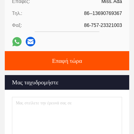
Επαφές:
Miss. Ada
Τηλ.:
86--13690769367
Φαξ:
86-757-23321003
Επαφή τώρα
Μας ταχυδρομήστε