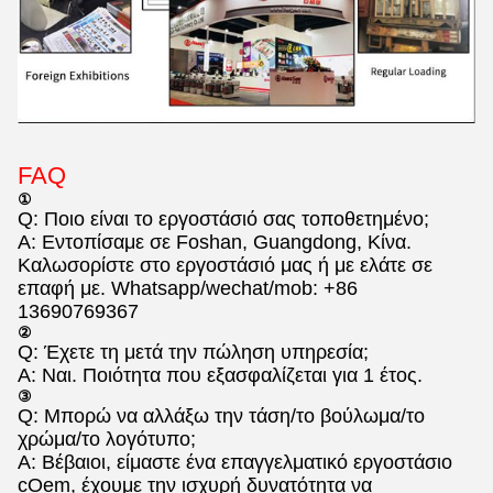
FAQ
①
Q: Ποιο είναι το εργοστάσιό σας τοποθετημένο;
Α: Εντοπίσαμε σε Foshan, Guangdong, Κίνα.
Καλωσορίστε στο εργοστάσιό μας ή με ελάτε σε
επαφή με. Whatsapp/wechat/mob: +86
13690769367
②
Q: Έχετε τη μετά την πώληση υπηρεσία;
Α: Ναι. Ποιότητα που εξασφαλίζεται για 1 έτος.
③
Q: Μπορώ να αλλάξω την τάση/το βούλωμα/το
χρώμα/το λογότυπο;
Α: Βέβαιοι, είμαστε ένα επαγγελματικό εργοστάσιο
cOem, έχουμε την ισχυρή δυνατότητα να