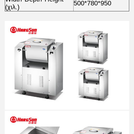
500*780*950
(χιλ.)