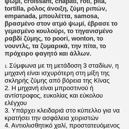
ψωμί, croissant, chapati, roti, pita,
tortilla, ρόλος άνοιξη, ζύμη ριπών,
empanada, μπουλέττα, samosa,
βρασμένο στον ατμό ψωμί, έβρασε το
γεμισμένο κουλούρι, το τηγανισμένο
ραβδί ζύμης, το poori, wonton, το
νουντλς, τα ζυμαρικά, την πίτα, το
πρόχειρο φαγητό και άλλων.
Σύμφωνα με τη μετάδοση 3 σταδίων, η
1.
μηχανή είναι ισχυρότερη στη μίξη της
σκληρής ζύμης από βόρεια της Κίνας
2. Η μηχανή είναι μπροστινού ή
αντίστροφος, ευκολίας και εύκολου
ελέγχου
3. Υπάρχει κλειδαριά στο κύπελλο για να
κρατήσει την ασφάλεια χειριστών
4. Αντιολισθητικό χαλί, προστατευόμενος